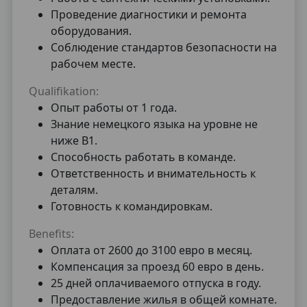
Проведение диагностики и ремонта
оборудования.
Соблюдение стандартов безопасности на
рабочем месте.
Qualifikation:
Опыт работы от 1 года.
Знание немецкого языка на уровне не
ниже B1.
Способность работать в команде.
Ответственность и внимательность к
деталям.
Готовность к командировкам.
Benefits:
Оплата от 2600 до 3100 евро в месяц.
Компенсация за проезд 60 евро в день.
25 дней оплачиваемого отпуска в году.
Предоставление жилья в общей комнате.