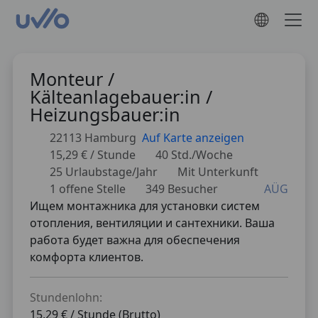
Monteur /
Kälteanlagebauer:in /
Heizungsbauer:in
22113 Hamburg
Auf Karte anzeigen
15,29 € / Stunde
40 Std./Woche
25 Urlaubstage/Jahr
Mit Unterkunft
1 offene Stelle
349 Besucher
AÜG
Ищем монтажника для установки систем
отопления, вентиляции и сантехники. Ваша
работа будет важна для обеспечения
комфорта клиентов.
Stundenlohn:
15,29 € / Stunde (Brutto)