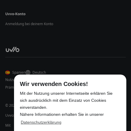
Uvvo-Konto
Anmeldung bei deinem Konto
Spanien
Deutsch
Nutzungsbedingungen
Datenschutz
Impressum
Wir verwenden Cookies!
Prämienregelung
Mit der Nutzung unserer Internetseite erklären Sie
sich ausdrücklich mit dem Einzatz von Cookies
© 2026 Uvvo UG (haftungsbeschränkt)
einverstanden.
Nähere Informationen erhalten Sie in unserer
Uvvo: Personalvermittlung und Problemlösungen.
Datenschutzerklärung
Mit
in Niedersachsen gemacht.