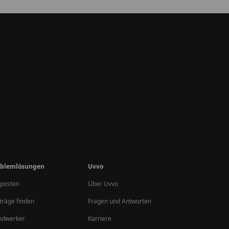
roblemlösungen
Uvvo
 posten
Über Uvvo
träge finden
Fragen und Antworten
ndwerker
Karriere