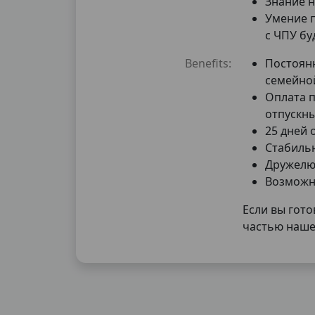
Знание н
Умение 
с ЧПУ б
Benefits:
Постоян
семейно
Оплата п
отпускны
25 дней 
Стабиль
Дружелю
Возможн
Если вы гото
частью наше