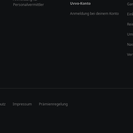
Uvvo-Konto
Gar
Personalvermittler
Anmeldung bei deinem Konto
Ein
Rei
Umz
Nac
Ver
utz
Impressum
Prämienregelung