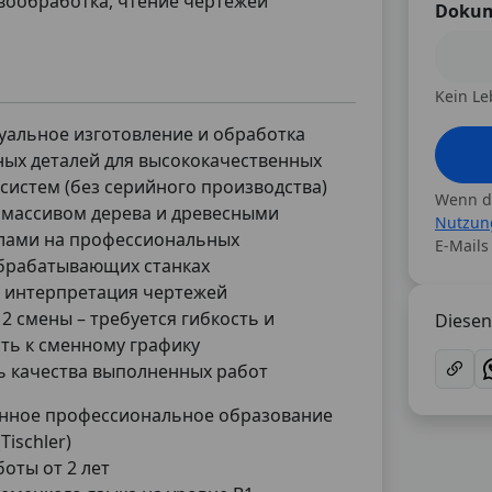
евообработка, чтение чертежей
Dokum
Kein Le
уальное изготовление и обработка
ных деталей для высококачественных
систем (без серийного производства)
Wenn du
 массивом дерева и древесными
Nutzun
лами на профессиональных
E-Mails
брабатывающих станках
и интерпретация чертежей
 2 смены – требуется гибкость и
Diesen 
ть к сменному графику
ь качества выполненных работ
нное профессиональное образование
Tischler)
оты от 2 лет