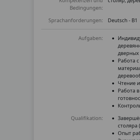
Kompetenzen und
столяр, дер
Bedingungen:
Sprachanforderungen:
Deutsch -
B1
Aufgaben:
Индивид
деревян
дверных 
Работа с
материа
деревоо
Чтение 
Работа в
готовнос
Контрол
Qualifikation:
Завершё
столяра (
Опыт раб