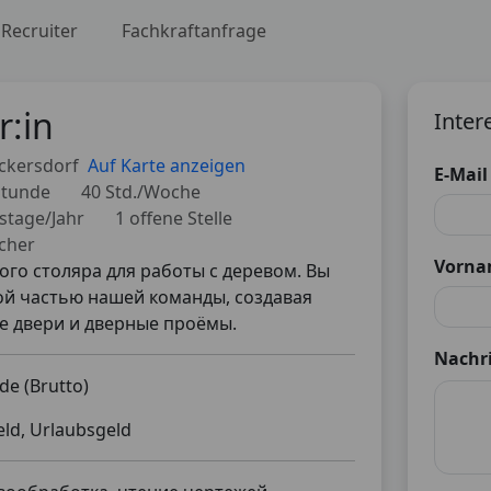
Recruiter
Fachkraftanfrage
r:in
Inter
ckersdorf
Auf Karte anzeigen
E-Mail
 Stunde
40 Std./Woche
stage/Jahr
1 offene Stelle
cher
Vorn
го столяра для работы с деревом. Вы
ой частью нашей команды, создавая
е двери и дверные проёмы.
Nachri
nde (Brutto)
ld, Urlaubsgeld