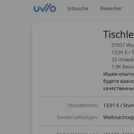
Jobsuche
Bewerber
Tischle
07937 We
13,91 € /
25 Urlaub
1.9K Besu
Ищем опытно
будете важн
качественны
Stundenlohn:
13,91 € / Stu
Sonderzahlungen:
Weihnachtsge