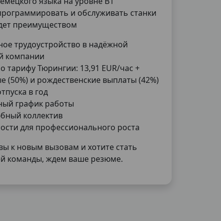
емецкого языка на уровне B1
программировать и обслуживать станки
удет преимуществом
ное трудоустройство в надёжной
й компании
о тарифу Тюрингии: 13,91 EUR/час +
е (50%) и рождественские выплаты (42%)
отпуска в год
ный график работы
бный коллектив
ости для профессионального роста
вы к новым вызовам и хотите стать
й команды, ждем ваше резюме.